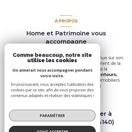
À PROPOS
Home et Patrimoine vous
accompagne
Comme beaucoup, notre site
Home et Patrimoine vous souhaite la bienvenue sur son
utilise les cookies
site et au sein de ses locaux, dans le département de la
Haute-Savoie.
Nos équipes, spécialisées dans la
On aimerait vous accompagner pendant
transaction immobilière à Sciez et ses alentours,
votre visite.
vous accompagnent dans tous vos projets immobiliers
En poursuivant, vous acceptez l'utilisation des
dans ces secteurs prisés et recherchés par les
cookies par ce site, afin de vous proposer des
investisseurs.
contenus adaptés et réaliser des statistiques !
Spécialistes de l’immobilier à
PARAMÉTRER
Sciez et ses alentours (74140)
TOUT ACCEPTER