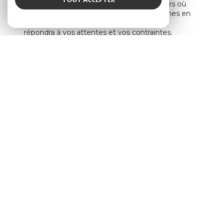
Grâce à notre parfaite maîtrise des secteurs où
nos agences sont implantées, nous sommes en
mesure de vous proposer le bien idéal qui
répondra à vos attentes et vos contraintes.
Parmi notre sélection de biens de nature
exceptionnelle : maison à vendre avec terrain à
Sciez et ses alentours, grand appartement en
centre-ville de Sciez idéalement exposé, superbe
maison avec vue lac, terrain constructible proche
des commerces, programmes neufs, locaux
commerciaux…
Que vous soyez un particulier ou un professionnel,
votre perle rare se trouve forcément dans notre
catalogue. Consultez nos
annonces
immobilières à Sciez et ses alentours
Une équipe d’experts à votre
écoute
Parce que nous sommes convaincus que chaque
client est unique, nous proposons une étude sur-
mesure de votre projet et des réponses adaptées
aux spécificités de celui-ci.