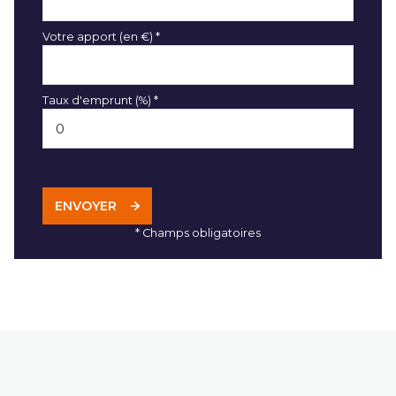
Votre apport (en €) *
Taux d'emprunt (%) *
ENVOYER
* Champs obligatoires