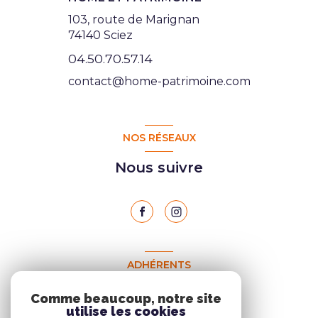
103, route de Marignan
74140 Sciez
04.50.70.57.14
contact@home-patrimoine.com
NOS RÉSEAUX
Nous suivre
ADHÉRENTS
Nous adhérons
Comme beaucoup, notre site
utilise les cookies