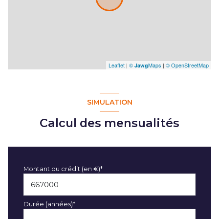
Leaflet
|
©
Maps
|
© OpenStreetMap
Jawg
SIMULATION
Calcul des mensualités
Montant du crédit (en €)*
Durée (années)*