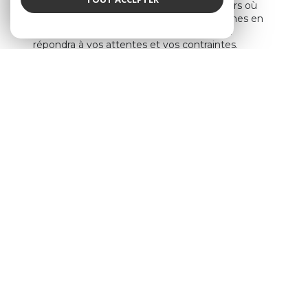
Grâce à notre parfaite maîtrise des secteurs où
nos agences sont implantées, nous sommes en
mesure de vous proposer le bien idéal qui
répondra à vos attentes et vos contraintes.
Parmi notre sélection de biens de nature
exceptionnelle : maison à vendre avec terrain à
Sciez et ses alentours, grand appartement en
centre-ville de Sciez idéalement exposé, superbe
maison avec vue lac, terrain constructible proche
des commerces, programmes neufs, locaux
commerciaux…
Que vous soyez un particulier ou un professionnel,
votre perle rare se trouve forcément dans notre
catalogue. Consultez nos
annonces
immobilières à Sciez et ses alentours
Une équipe d’experts à votre
écoute
Parce que nous sommes convaincus que chaque
client est unique, nous proposons une étude sur-
mesure de votre projet et des réponses adaptées
aux spécificités de celui-ci.