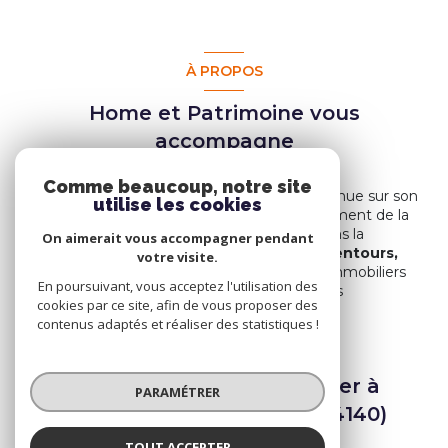
À PROPOS
Home et Patrimoine vous
accompagne
Comme beaucoup, notre site
Home et Patrimoine vous souhaite la bienvenue sur son
utilise les cookies
site et au sein de ses locaux, dans le département de la
Haute-Savoie.
Nos équipes, spécialisées dans la
On aimerait vous accompagner pendant
transaction immobilière à Sciez et ses alentours,
votre visite.
vous accompagnent dans tous vos projets immobiliers
En poursuivant, vous acceptez l'utilisation des
dans ces secteurs prisés et recherchés par les
cookies par ce site, afin de vous proposer des
investisseurs.
contenus adaptés et réaliser des statistiques !
Spécialistes de l’immobilier à
PARAMÉTRER
Sciez et ses alentours (74140)
TOUT ACCEPTER