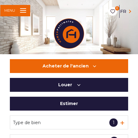
0
MENU
FR
Acheter
de l'ancien
Louer
De l'ancien
Du neuf
Estimer
à l'année
De l'immo pro
Type de bien
1