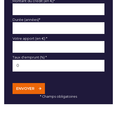
Montant du crédit (en €)*
Durée (années)*
Votre apport (en €) *
Taux d'emprunt (%) *
ENVOYER
* Champs obligatoires