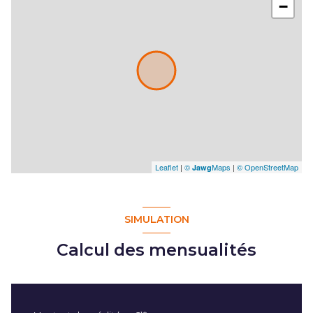
−
Leaflet
|
©
Maps
|
© OpenStreetMap
Jawg
SIMULATION
Calcul des mensualités