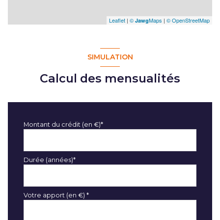
Leaflet
|
©
Maps
|
© OpenStreetMap
Jawg
SIMULATION
Calcul des mensualités
Montant du crédit (en €)*
Durée (années)*
Votre apport (en €) *