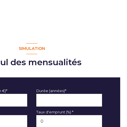
SIMULATION
cul des mensualités
n €)*
Durée (années)*
Taux d'emprunt (%) *