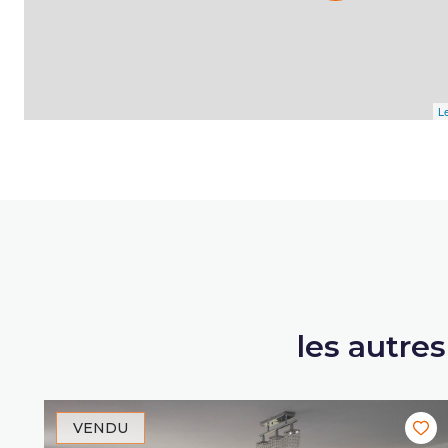
Le
les autre
VENDU