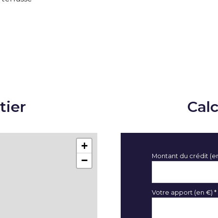
tier
Cal
+
Montant du crédit (e
−
Votre apport (en €) *