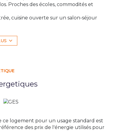
clos. Proches des écoles, commodités et
rée, cuisine ouverte sur un salon-séjour
e bains et dressing, toilettes séparées.
alle de bains avec douche et baignoire,
LUS
.
tallation d'un jacuzzi.
 d'eau. Maison économe en energie.
ÉTIQUE
cter l'agence pour avoir des renseignements.
ergetiques
RSAC 824 481 287 Thonon-les-Bains N° ADC
exposé sont disponibles sur le site
Géorisques
e ce logement pour un usage standard est
éférence des prix de l'énergie utilisés pour