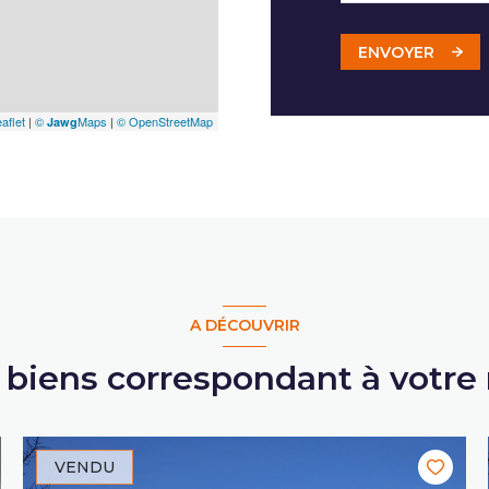
ENVOYER
aflet
|
©
Maps
|
© OpenStreetMap
Jawg
A DÉCOUVRIR
s biens correspondant à votre
VENDU