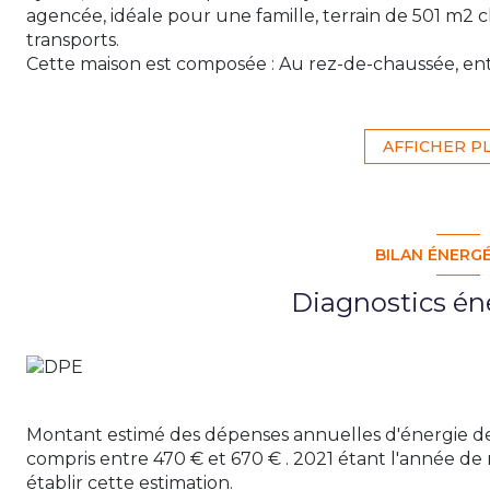
agencée, idéale pour une famille, terrain de 501 m2 
transports.
Cette maison est composée : Au rez-de-chaussée, ent
donnant accès à une terrasse, toilettes.
Au demi-niveau supérieur, suite parentale avec salle d
À l'étage, trois chambres dont une avec mezzanine, s
AFFICHER P
grenier.
Au demi-niveau inférieur, buanderie - bureau, garage
À l'extérieur une pergola avec arrivée d'eau pour l'ins
Prestation de qualité, pompe à chaleur, adoucisseur
BILAN ÉNERG
À visiter rapidement. Bien rare à la vente à Lyaud.
Exclusivité Home & Patrimoine. N'hésitez pas à conta
Diagnostics én
Annonce rédigée par un agent commercial en E.I.; 
7401 2022 000 000 585
Les informations sur les risques auxquels ce bien est 
Montant estimé des dépenses annuelles d'énergie d
compris entre 470 € et 670 € . 2021 étant l'année de r
établir cette estimation.