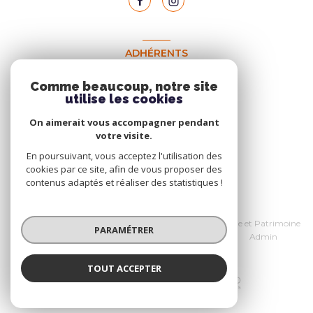
ADHÉRENTS
Nous adhérons
Comme beaucoup, notre site
utilise les cookies
On aimerait vous accompagner pendant
votre visite.
En poursuivant, vous acceptez l'utilisation des
cookies par ce site, afin de vous proposer des
contenus adaptés et réaliser des statistiques !
© 2026 | Tous droits réservés
Nos honoraires
Données personnelles Home et Patrimoine
PARAMÉTRER
Nos partenaires
Mentions légales
Admin
Politique RGPD
Cookies
TOUT ACCEPTER
Réalisé par :