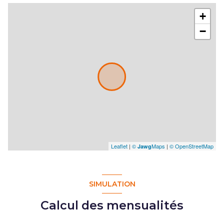
+
−
Leaflet
|
©
Maps
|
© OpenStreetMap
Jawg
SIMULATION
Calcul des mensualités