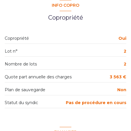
Chauffage collectif : radiateur (fioul)
INFO COPRO
1 garage(s)
Copropriété
1 parking(s)
Copropriété
Oui
2 niveau(x)
Lot n°
2
1er étage
Nombre de lots
2
1 étage(s)
Quote part annuelle des charges
3 563 €
Plan de sauvegarde
Non
cave
Statut du syndic
Pas de procédure en cours