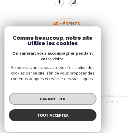
ADHÉRENTS
Nous adhérons
Comme beaucoup, notre site
utilise les cookies
On aimerait vous accompagner pendant
votre visite.
En poursuivant, vous acceptez l'utilisation des
cookies par ce site, afin de vous proposer des
contenus adaptés et réaliser des statistiques !
© 2026 | Tous droits réservés
Nos honoraires
Données personnelles Home et Patrimoine
PARAMÉTRER
Nos partenaires
Mentions légales
Admin
Politique RGPD
Cookies
TOUT ACCEPTER
Réalisé par :