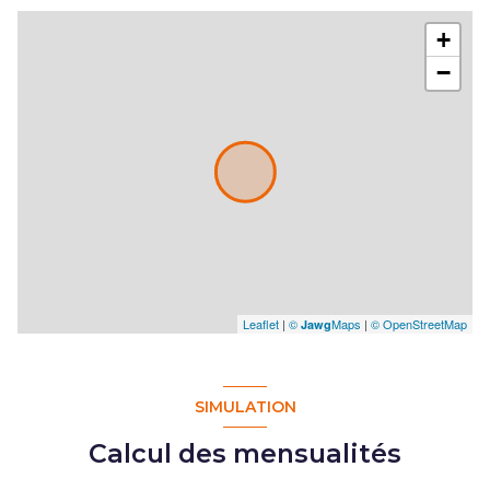
+
−
Leaflet
|
©
Maps
|
© OpenStreetMap
Jawg
SIMULATION
Calcul des mensualités