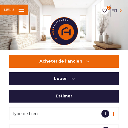
0
MENU
FR
Acheter
de l'ancien
Louer
De l'ancien
Du neuf
Estimer
à l'année
De l'immo pro
Type de bien
1