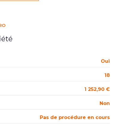
1er étage
RO
vue lac
iété
visiophone
Oui
18
1 252,90 €
Non
Pas de procédure en cours