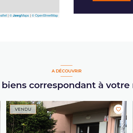
aflet
|
©
Maps
|
© OpenStreetMap
Jawg
A DÉCOUVRIR
s biens correspondant à votre
VENDU