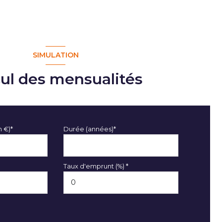
SIMULATION
cul des mensualités
n €)*
Durée (années)*
Taux d'emprunt (%) *