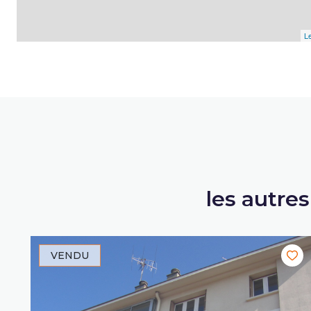
Le
les autre
VENDU