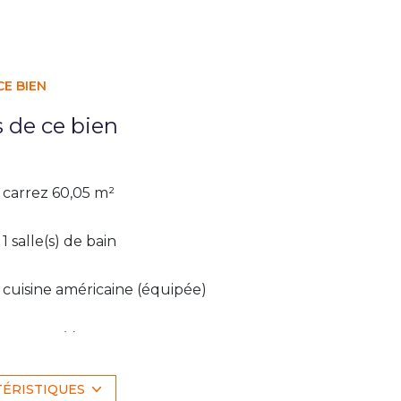
CE BIEN
s de ce bien
carrez 60,05 m²
1 salle(s) de bain
cuisine américaine (équipée)
1 garage(s)
exposition Sud-Ouest
TÉRISTIQUES