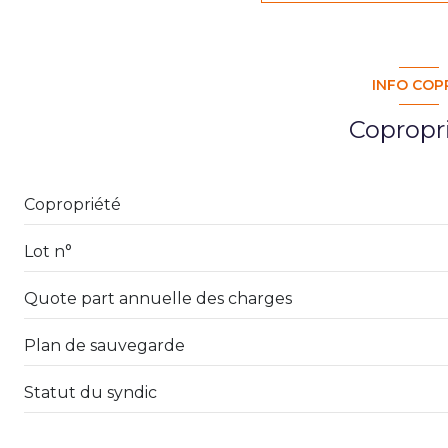
1 niveau(x)
INFO COP
3 étage(s)
Copropr
terrasse
interphone
Copropriété
Lot n°
Quote part annuelle des charges
Plan de sauvegarde
Statut du syndic