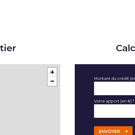
tier
Cal
+
Montant du crédit (e
−
Votre apport (en €) *
ENVOYER