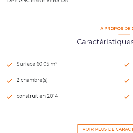
DPE ANCIENNE VERSION
A PROPOS DE 
Caractéristique
Surface 60,05 m²
2 chambre(s)
construit en 2014
Chauffage individuel : au sol (gaz)
1 parking(s)
VOIR PLUS DE CARAC