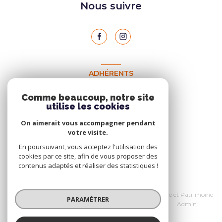
Nous suivre
ADHÉRENTS
Nous adhérons
Comme beaucoup, notre site
utilise les cookies
On aimerait vous accompagner pendant
votre visite.
En poursuivant, vous acceptez l'utilisation des
cookies par ce site, afin de vous proposer des
contenus adaptés et réaliser des statistiques !
© 2026 | Tous droits réservés
Nos honoraires
Données personnelles Home et Patrimoine
PARAMÉTRER
Nos partenaires
Mentions légales
Admin
Politique RGPD
Cookies