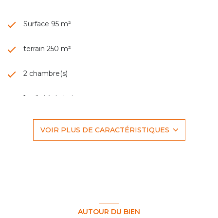
Surface 95 m²
terrain 250 m²
2 chambre(s)
1 salle(s) de bain
1 salle(s) d'eau
VOIR PLUS DE CARACTÉRISTIQUES
cuisine séparée (semi-équipée)
Chauffage central : radiateur (gaz)
1 garage(s)
AUTOUR DU BIEN