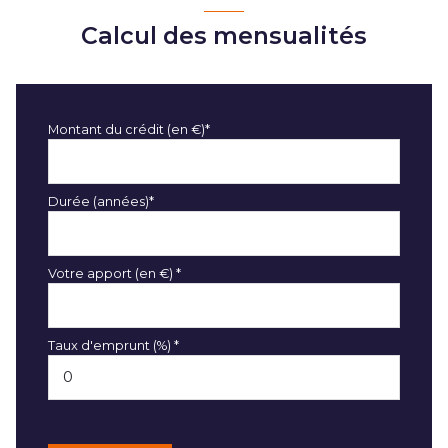
Calcul des mensualités
Montant du crédit (en €)*
Durée (années)*
Votre apport (en €) *
Taux d'emprunt (%) *