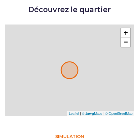
2 parking(s)
Découvrez le quartier
exposition Sud
+
1 côté(s) mitoyen(s)
−
2 niveau(x)
visiophone
Leaflet
|
©
Maps
|
© OpenStreetMap
Jawg
SIMULATION