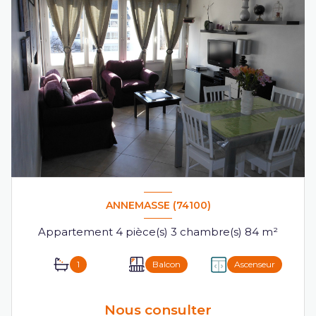
ANNEMASSE (74100)
Appartement 4 pièce(s) 3 chambre(s) 84 m²
1
Balcon
Ascenseur
Nous consulter