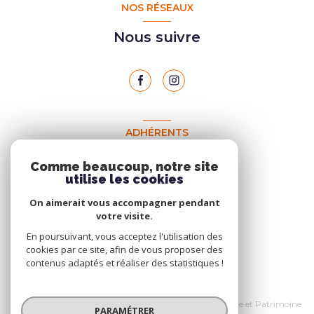
NOS RÉSEAUX
Nous suivre
ADHÉRENTS
Nous adhérons
Comme beaucoup, notre site
utilise les cookies
On aimerait vous accompagner pendant
votre visite.
En poursuivant, vous acceptez l'utilisation des
cookies par ce site, afin de vous proposer des
contenus adaptés et réaliser des statistiques !
© 2026 | Tous droits réservés
Nos honoraires
Données personnelles Home et Patrimoine
PARAMÉTRER