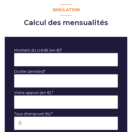
SIMULATION
Calcul des mensualités
Montant du crédit (en €)*
Durée (années)*
Votre apport (en €) *
Taux d'emprunt (%) *