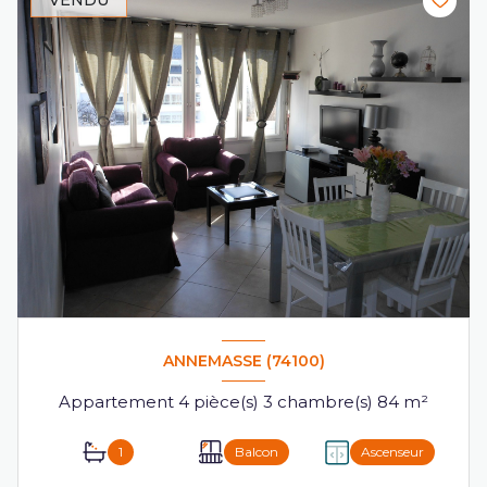
VENDU
ANNEMASSE (74100)
Appartement 4 pièce(s) 3 chambre(s) 84 m²
1
Balcon
Ascenseur