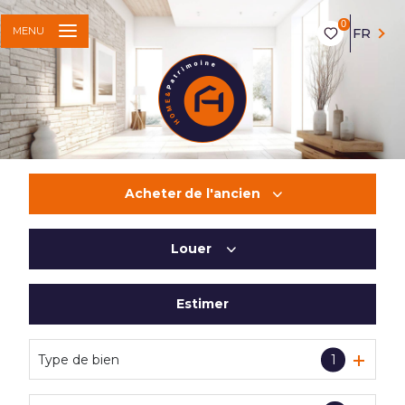
0
MENU
FR
Acheter
de l'ancien
Louer
De l'ancien
Du neuf
Estimer
à l'année
De l'immo pro
Type de bien
1