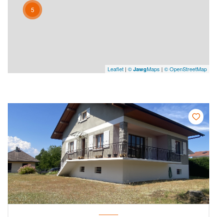
5
Leaflet
|
©
Maps
|
© OpenStreetMap
Jawg