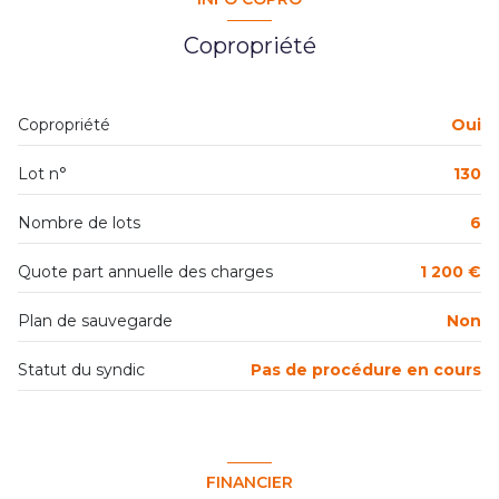
2 parking(s)
Copropriété
1er étage
Copropriété
Oui
3 étage(s)
Lot n°
130
vue dégagée
Nombre de lots
6
cave
Quote part annuelle des charges
1 200 €
Plan de sauvegarde
Non
balcon
Statut du syndic
Pas de procédure en cours
FINANCIER