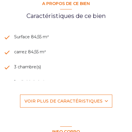
A PROPOS DE CE BIEN
Caractéristiques de ce bien
Surface 84,55 m²
carrez 84,55 m²
3 chambre(s)
1 salle(s) de bain
1 salle(s) d'eau
VOIR PLUS DE CARACTÉRISTIQUES
cuisine américaine (semi-équipée)
Chauffage individuel : radiateur (electrique)
INFO COPRO