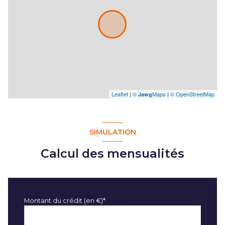
Leaflet
|
©
Maps
|
© OpenStreetMap
Jawg
SIMULATION
Calcul des mensualités
Montant du crédit (en €)*