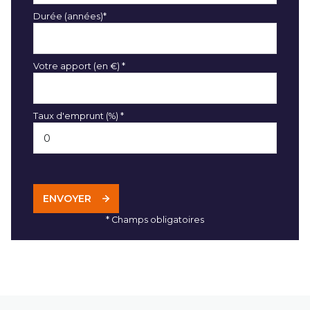
Durée (années)*
Votre apport (en €) *
Taux d'emprunt (%) *
ENVOYER
* Champs obligatoires