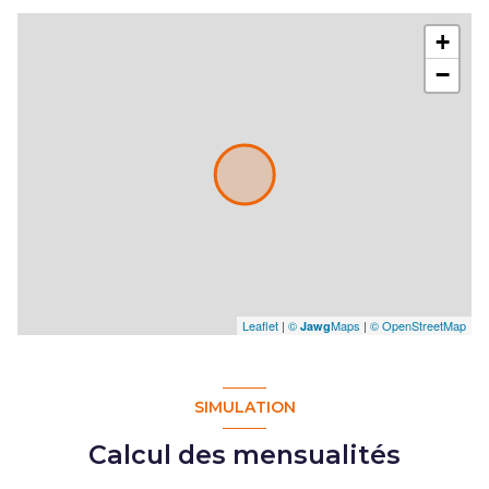
+
−
Leaflet
|
©
Maps
|
© OpenStreetMap
Jawg
SIMULATION
Calcul des mensualités