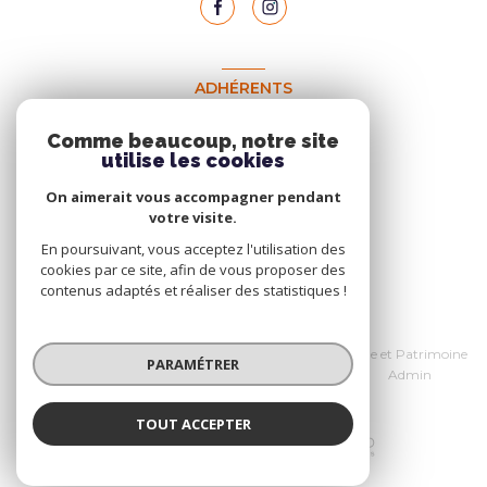
ADHÉRENTS
Nous adhérons
Comme beaucoup, notre site
utilise les cookies
On aimerait vous accompagner pendant
votre visite.
En poursuivant, vous acceptez l'utilisation des
cookies par ce site, afin de vous proposer des
contenus adaptés et réaliser des statistiques !
© 2026 | Tous droits réservés
Nos honoraires
Données personnelles Home et Patrimoine
PARAMÉTRER
Nos partenaires
Mentions légales
Admin
Politique RGPD
Cookies
TOUT ACCEPTER
Réalisé par :