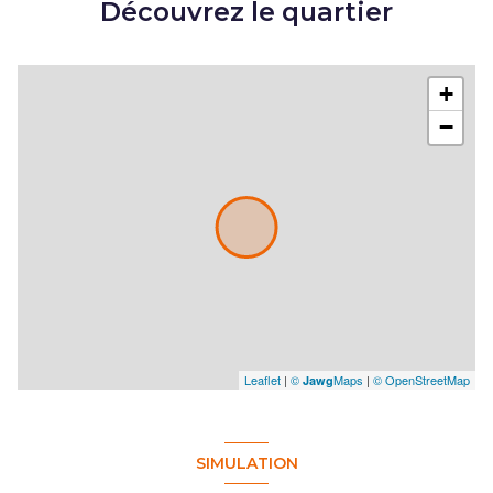
Découvrez le quartier
accès handicapé
+
−
Leaflet
|
©
Maps
|
© OpenStreetMap
Jawg
SIMULATION