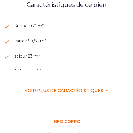
Caractéristiques de ce bien
Surface 60 m²
carrez 59,85 m²
séjour 23 m²
2 chambre(s)
1 salle(s) de bain
VOIR PLUS DE CARACTÉRISTIQUES
construit en 2019
cuisine américaine
INFO COPRO
1 garage(s)