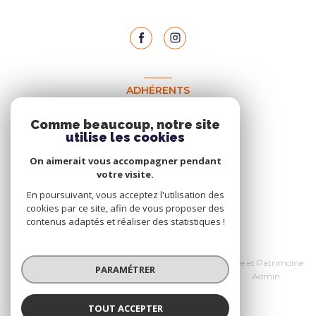
ADHÉRENTS
Nous adhérons
Comme beaucoup, notre site
utilise les cookies
On aimerait vous accompagner pendant
votre visite.
En poursuivant, vous acceptez l'utilisation des
cookies par ce site, afin de vous proposer des
contenus adaptés et réaliser des statistiques !
© 2026 | Tous droits réservés
Nos honoraires
Données personnelles Home et Patrimoine
PARAMÉTRER
Nos partenaires
Mentions légales
Admin
Politique RGPD
Cookies
TOUT ACCEPTER