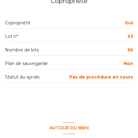
Copropriété
exposition Ouest
Copropriété
Oui
1 niveau(x)
Lot n°
53
1er étage
Nombre de lots
36
2 étage(s)
Plan de sauvegarde
Non
Statut du syndic
Pas de procédure en cours
ascenseur
vue Parc
balcon
interphone
AUTOUR DU BIEN