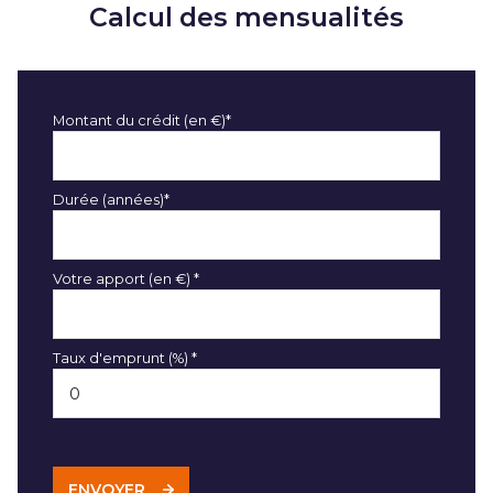
Calcul des mensualités
Montant du crédit (en €)*
Durée (années)*
Votre apport (en €) *
Taux d'emprunt (%) *
ENVOYER