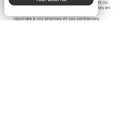
Grâce à notre parfaite maîtrise des secteurs où
nos agences sont implantées, nous sommes en
mesure de vous proposer le bien idéal qui
répondra à vos attentes et vos contraintes.
Parmi notre sélection de biens de nature
exceptionnelle : maison à vendre avec terrain à
Sciez et ses alentours, grand appartement en
centre-ville de Sciez idéalement exposé, superbe
maison avec vue lac, terrain constructible proche
des commerces, programmes neufs, locaux
commerciaux…
Que vous soyez un particulier ou un professionnel,
votre perle rare se trouve forcément dans notre
catalogue. Consultez nos
annonces
immobilières à Sciez et ses alentours
Une équipe d’experts à votre
écoute
Parce que nous sommes convaincus que chaque
client est unique, nous proposons une étude sur-
mesure de votre projet et des réponses adaptées
aux spécificités de celui-ci.