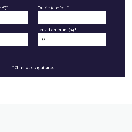
n €)*
Durée (années)*
Taux d'emprunt (%) *
* Champs obligatoires