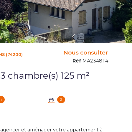
Nous consulter
S (74200)
Réf
MA2348T4
Appartement 4 pièce(s) 3 chambre(s) 125 m²
n
2
tez agencer et aménager votre appartement à