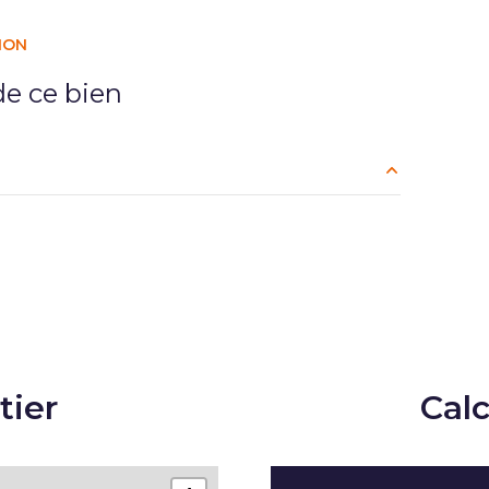
ION
e ce bien
m²
m²
m²
m²
tier
Cal
m²
m²
m²