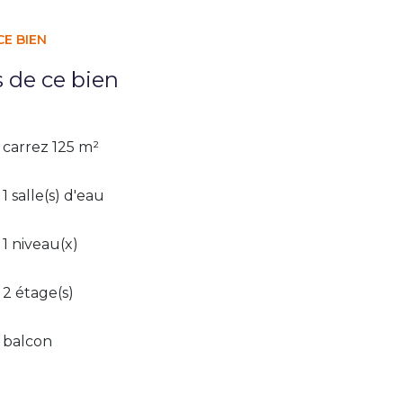
CE BIEN
s de ce bien
carrez 125 m²
1 salle(s) d'eau
1 niveau(x)
2 étage(s)
balcon