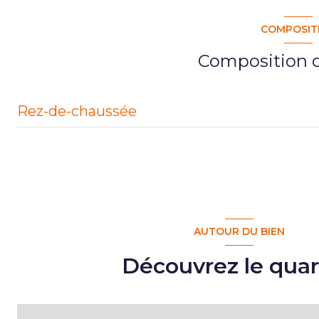
COMPOSIT
Composition d
Rez-de-chaussée
entrée
Cuisine/salon-séjour
Chambre 1 suite Parentale
AUTOUR DU BIEN
chambre 2
Découvrez le quar
chambre 3
Salle d'eau / Buanderie
WC