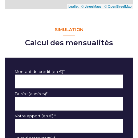
Leaflet
|
©
Maps
|
© OpenStreetMap
Jawg
SIMULATION
Calcul des mensualités
Montant du crédit (en €)*
Durée (années)*
Votre apport (en €) *