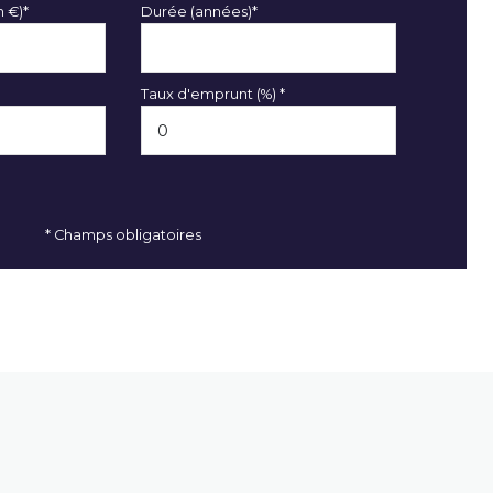
n €)*
Durée (années)*
Taux d'emprunt (%) *
* Champs obligatoires