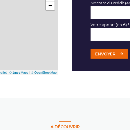
Montant du crédit (e
−
Votre apport (en €) *
ENVOYER
aflet
|
©
Maps
|
© OpenStreetMap
Jawg
A DÉCOUVRIR