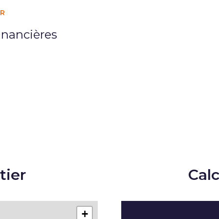
ER
inancières
tier
Cal
+