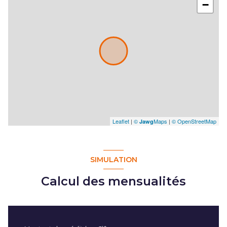
−
Leaflet
|
©
Maps
|
© OpenStreetMap
Jawg
SIMULATION
Calcul des mensualités