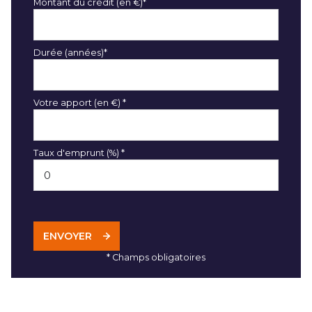
Montant du crédit (en €)*
Durée (années)*
Votre apport (en €) *
Taux d'emprunt (%) *
ENVOYER
* Champs obligatoires