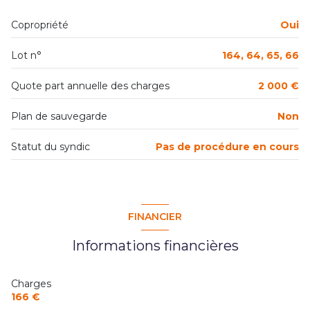
exposition Sud
Copropriété
Oui
2ème étage
Lot n°
164, 64, 65, 66
4 étage(s)
Quote part annuelle des charges
2 000 €
ascenseur
Plan de sauvegarde
Non
Statut du syndic
Pas de procédure en cours
cave
balcon
FINANCIER
interphone
Informations financières
quartier Centre Ville
Charges
accès handicapé
166 €