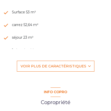
Surface 53 m²
carrez 52,64 m²
séjour 23 m²
1 chambre(s)
1 salle(s) de bain
VOIR PLUS DE CARACTÉRISTIQUES
construit en 2001
cuisine séparée (équipée)
INFO COPRO
Chauffage collectif : radiateur (gaz)
Copropriété