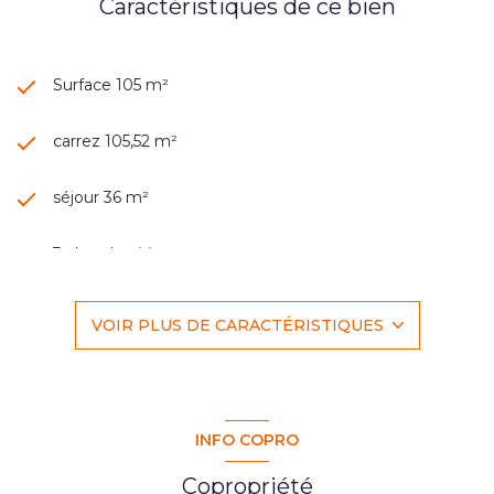
Caractéristiques de ce bien
Surface 105 m²
carrez 105,52 m²
séjour 36 m²
3 chambre(s)
1 salle(s) de bain
VOIR PLUS DE CARACTÉRISTIQUES
1 salle(s) d'eau
construit en 2007
INFO COPRO
cuisine américaine (équipée)
Copropriété