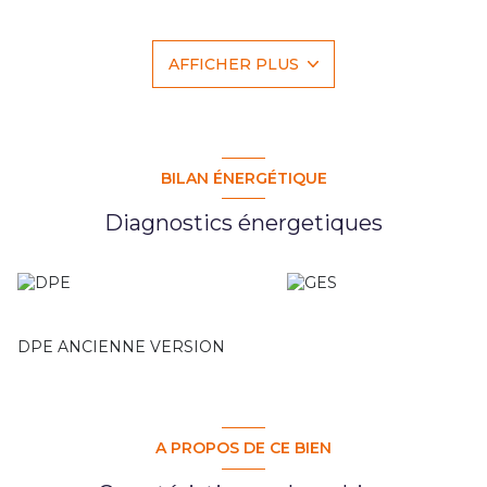
20 m² + salle de bain de 5,04 m² + dressing). 1 terrasse de
12 m² avec vue sur La Dent d'Oche exposée sud/ouest. A
l'étage : 1 mezzanine de 11,25 m² surplombant le rez de
AFFICHER PLUS
chaussé, 2 chambres de 11 et 10 m² dont 1 avec 1 balcon
vue lac, 1 dressing de 4 m² et 1 salle de douche avec 1 wc.
En sous-sol : local commun à vélo. Stationnement
résidence. Un garage de 27 m² en sous sol. Aucun travaux à
prévoir ! Que vos valises à poser !
Copropriété de 12 lots principaux.
BILAN ÉNERGÉTIQUE
Diagnostics énergetiques
DPE ANCIENNE VERSION
A PROPOS DE CE BIEN