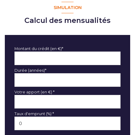
SIMULATION
Calcul des mensualités
Montant du crédit (en €)*
Durée (années)*
Votre apport (en €) *
Taux d'emprunt (%) *