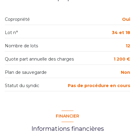
Chauffage individuel : radiateur (gaz)
Copropriété
Oui
1 parking(s)
Lot n°
34 et 18
exposition Sud-Ouest
Nombre de lots
12
2 niveau(x)
Quote part annuelle des charges
1 200 €
Plan de sauvegarde
Non
2ème étage
Statut du syndic
Pas de procédure en cours
2 étage(s)
vue Dent d'oche petite vue lac
FINANCIER
balcon
Informations financières
terrasse