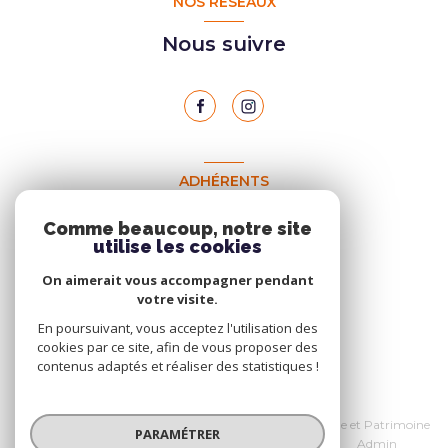
NOS RÉSEAUX
Nous suivre
ADHÉRENTS
Nous adhérons
Comme beaucoup, notre site
utilise les cookies
On aimerait vous accompagner pendant
votre visite.
En poursuivant, vous acceptez l'utilisation des
cookies par ce site, afin de vous proposer des
contenus adaptés et réaliser des statistiques !
© 2026 | Tous droits réservés
Nos honoraires
Données personnelles Home et Patrimoine
PARAMÉTRER
Nos partenaires
Mentions légales
Admin