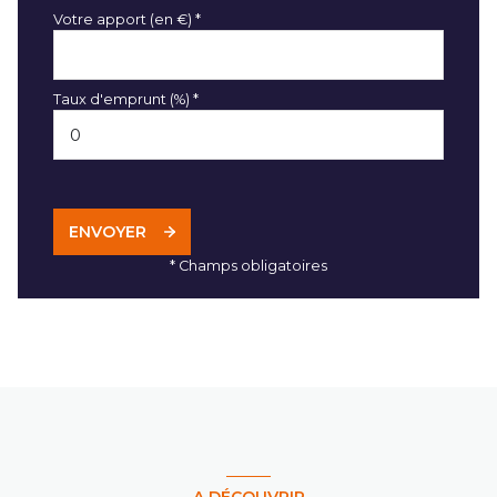
Votre apport (en €) *
Taux d'emprunt (%) *
ENVOYER
* Champs obligatoires
A DÉCOUVRIR