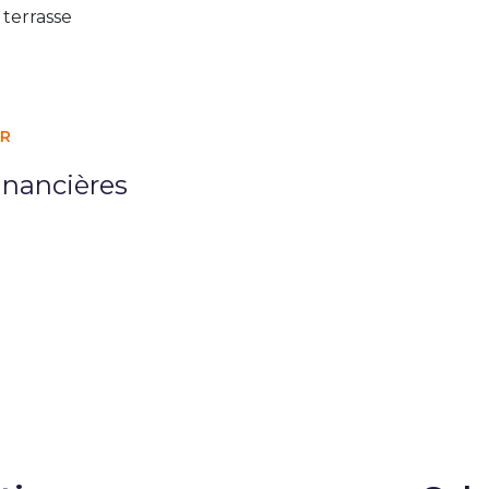
terrasse
ER
inancières