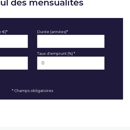
cul des mensualités
n €)*
Durée (années)*
Taux d'emprunt (%) *
* Champs obligatoires