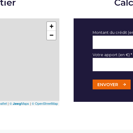
tier
Cal
+
Montant du crédit (e
−
Votre apport (en €) *
ENVOYER
aflet
|
©
Maps
|
© OpenStreetMap
Jawg