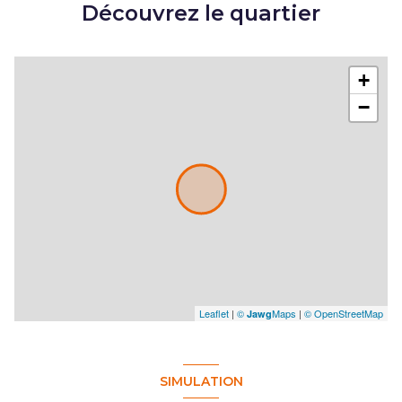
Découvrez le quartier
+
−
Leaflet
|
©
Maps
|
© OpenStreetMap
Jawg
SIMULATION