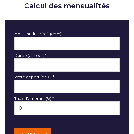
Calcul des mensualités
Montant du crédit (en €)*
Durée (années)*
Votre apport (en €) *
Taux d'emprunt (%) *