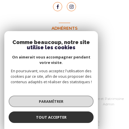
ADHÉRENTS
Nous adhérons
Comme beaucoup, notre site
utilise les cookies
On aimerait vous accompagner pendant
votre visite.
En poursuivant, vous acceptez l'utilisation des
cookies par ce site, afin de vous proposer des
contenus adaptés et réaliser des statistiques !
© 2026 | Tous droits réservés
Nos honoraires
Données personnelles Home et Patrimoine
PARAMÉTRER
Nos partenaires
Mentions légales
Admin
Politique RGPD
Cookies
TOUT ACCEPTER
Réalisé par :