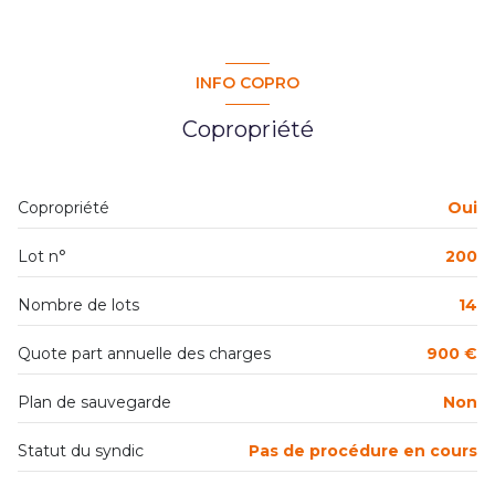
1 salle(s) de bain
construit en 2014
INFO COPRO
1 parking(s)
Copropriété
exposition Sud
Copropriété
Oui
1 niveau(x)
Lot n°
200
2 étage(s)
Nombre de lots
14
terrasse
Quote part annuelle des charges
900 €
Plan de sauvegarde
Non
visiophone
Statut du syndic
Pas de procédure en cours
interphone