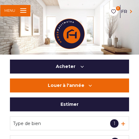
0
MENU
FR
Acheter
Louer
à l'année
De l'ancien
Du neuf
Estimer
à l'année
De l'immo pro
Type de bien
1