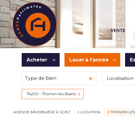
VENTE
Acheter
Louer
à l'année
E
Type de bien
Localisation
De l'ancien
à l'année
Du neuf
74200 - Thonon-les-Bains
De l'immo pro
AGENCE IMMOBILIÈRE À SCIEZ
LOCATION
THONON LES